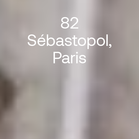
82
Sébastopol,
Paris