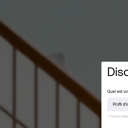
Dis
Quel est vot
Profil d'
* champs obliga
Investis