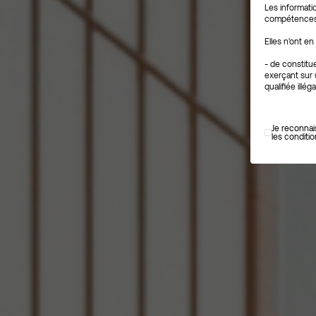
Les informat
Conseill
compétences d
Investis
Elles n'ont en
- de constitu
exerçant sur u
qualifiée illé
autorisée à le
- de présente
Je reconnai
les conditi
Les Fonds men
notamment en 
d'éligibilité
sommaire sur 
modalités de 
résidence de l
ses connaissa
sa catégorisa
documentatio
La commercial
desdits Fonds
D'une façon g
investisseurs
commissions e