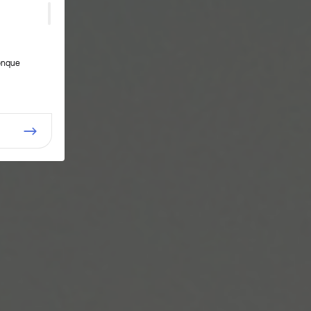
conque
on,
s
s
de
n de
on, de
 par la
es
a