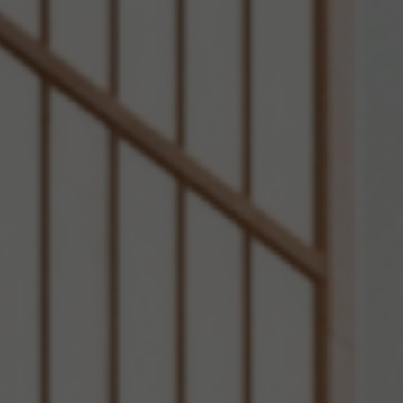
documentation
souscription 
ou de partena
La valeur des
comme à la ba
récupéré.
Il incombe au
respecter l'e
concerné sur l
Les informatio
Elles ne peuve
MIMCO Capital
la confiance 
bénéfice ou 
sans l'accord