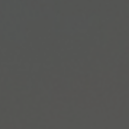
 d'informations des Fonds qui doit être mise à la disposition du souscripteur avant 
ou acquisition. La documentation officielle n'est accessible qu'auprès des General Pa
ires expressément autorisés par les Fonds.
 placements de ces Fonds et les revenus en découlant peuvent évoluer à la hausse
isse et ne sont en aucun cas garantis. Le montant initialement investi peut ne pas ê
x professionnels de la gestion de patrimoine ou de la gestion d'actifs, de connaître e
nsemble des dispositions légales et réglementaires en vigueur dans tout territoire
equel ils sont autorisés à exercer.
ns figurant sur ce site sont protégées par le droit d'auteur et tous les droits sont ré
nt être ni reproduites, ni copiées, ni redistribuées en totalité ou en partie.
 décline toute responsabilité en cas de perte ou dommage résultant de l'utilisation
accordée aux informations fournies, y compris, mais non exclusivement, toute perte 
tout autre dommage direct ou consécutif notamment en cas d'accès à la document
 des Fonds.