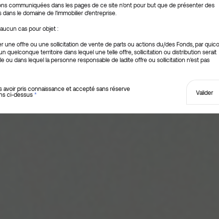
ions communiquées dans les pages de ce site n'ont pour but que de présenter des
ers financiers
Belgique
ans le domaine de l'immobilier d'entreprise.
seurs particuliers
Luxembourg
 aucun cas pour objet :
Suisse
er une offre ou une sollicitation de vente de parts ou actions du/des Fonds, par qui
n quelconque territoire dans lequel une telle offre, sollicitation ou distribution serait
gale ou dans lequel la personne responsable de ladite offre ou sollicitation n'est pas
Autre
 faire, ou à toute personne auprès de qui une telle offre ou sollicitation est illégale ;
r le ou les Fonds d'investissement de manière exhaustive.
s avoir pris connaissance et accepté sans réserve
Valider
ons ci-dessus
*
tionnés sur ce site ne sont autorisés ou ne seront autorisés à une commercialisati
dehors de leur pays d'origine, que suivant de nombreuses restrictions et condition
, réglementaires ou statutaires, non décrites ou simplement évoquées de façon très
ce site, qui encadrent la souscription ou l'acquisition des actions de ces Fonds, leur
présentation et de diffusion par des intermédiaires (en fonction notamment du lieu 
'investisseur), les conditions d'éligibilité liées à l'investisseur (notamment en fonctio
nces en matière financière, de sa surface financière, de son statut réglementé ou n
tion variable d'un pays à l'autre, etc.) ou au montant d'investissement minimum requis
n des Fonds.
isation ne peut être faite que sur la base de l'étude de la documentation complète
 et par des personnes qualifiées pour en assimiler les risques.
énérale, les Fonds ne s'adressent qu'à des investisseurs professionnels ainsi qu'à d
 avertis luxembourgeois au sens de la règlementation luxembourgeoise. Les risques,
t possibilités de placement conseillés pour les Fonds sont indiqués en détail dans l