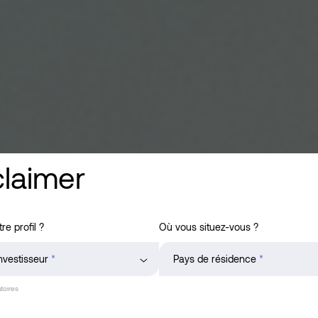
claimer
re profil ?
Où vous situez-vous ?
investisseur
*
Pays de résidence
*
toires
seurs professionnels
France