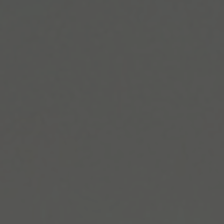
toute
rtner
tre
t de
servés.
 ou de
de
ation