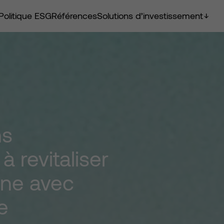
Politique ESG
Références
Solutions d’investissement
ns
à
revitaliser
gne
avec
e