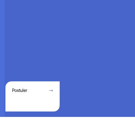
Postuler
Au sein d’une équipe dynamique et en pleine