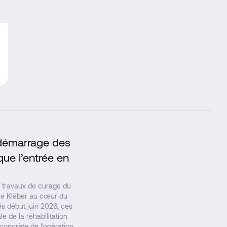
e démarrage des
↗
ue l’entrée en
travaux de curage du
ace Kléber au cœur du
s début juin 2026, ces
e de la réhabilitation
concrète de l'opération