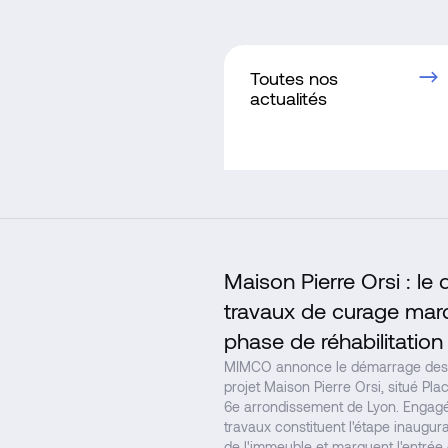
Toutes nos
actualités
Maison Pierre Orsi : l
travaux de curage marq
phase de réhabilitation
MIMCO annonce le démarrage des 
projet Maison Pierre Orsi, situé Pl
6e arrondissement de Lyon. Engagé
travaux constituent l'étape inaugural
de l'immeuble et marquent l'entrée 