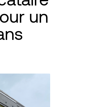
our un
ans