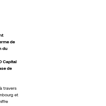
nt
ferme de
n du
 Capital
ase de
à travers
embourg et
iffre