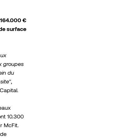
 164.000 €
de surface
aux
ux groupes
in du
site"
,
apital.
eaux
ont 10.300
r McFit.
 de