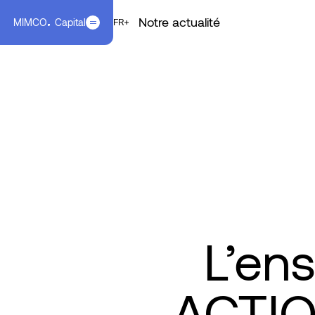
Notre actualité
MIMCO
Capital
EN
FR
FR
L’en
ACTIO