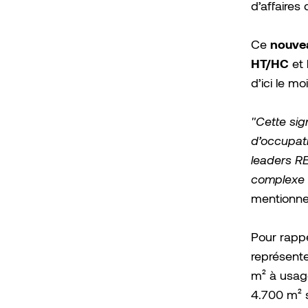
d’affaires 
nouvea
Ce
HT/HC
et 
d’ici le m
"Cette sig
d’occupati
leaders R
complexe v
mentionne
Pour rapp
représente
m² à usage
4.700 m² 