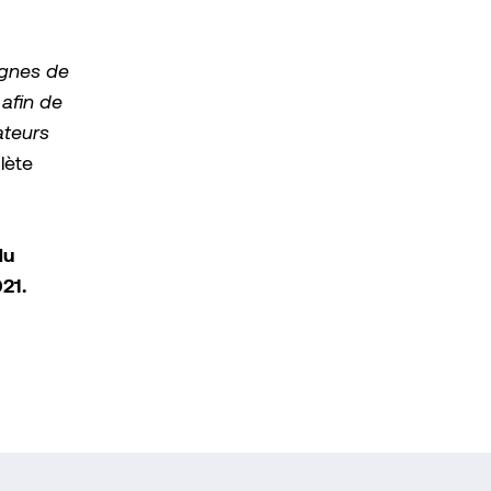
ignes de
afin de
ateurs
lète
du
21.