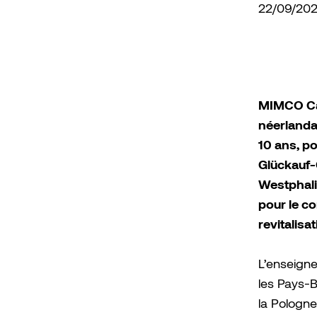
22/09/20
MIMCO Cap
néerlanda
10 ans, p
Glückauf-
Westphali
pour le c
revitalisat
L’enseigne
les Pays-B
la Pologne