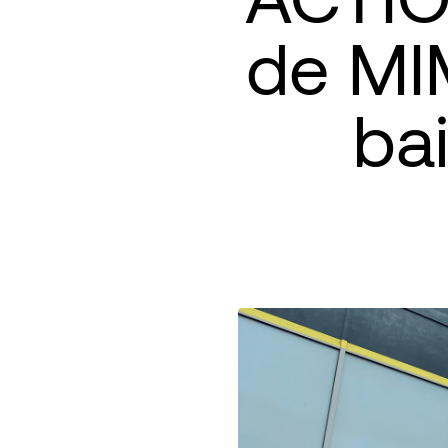
de MI
ba