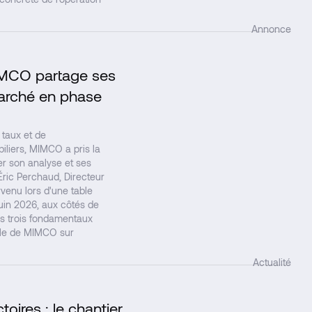
Annonce
 MIMCO partage ses
↗
arché en phase
taux et de
liers, MIMCO a pris la
er son analyse et ses
Éric Perchaud, Directeur
venu lors d'une table
uin 2026, aux côtés de
les trois fondamentaux
elle de MIMCO sur
Actualité
oires : le chantier