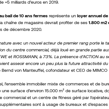
de +5 milliards d’euros en 2019.
u bail de 10 ans fermes
loyer annuel de
représente un
1.800 m2 
la chaîne de magasins devrait profiter de ses
ois de décembre 2020.
nature avec un nouvel acteur de premier rang porte le t
on du centre commercial, déjà loué en grande partie a
EWE et ROSSMANN, à 73%. La présence d’ACTION au se
ient asseoir encore un peu plus la future attractivité du 
 Bernd von Manteuffel, cofondateur et CEO de MIMCO C
el, l’ensemble immobilier mixte de commerces et de bur
 une surface d’environ 15.000 m² de surface locative, d
 commercial et un centre de fitness géré par l'opérateu
supplémentaires sont à usage de bureaux et d'espaces