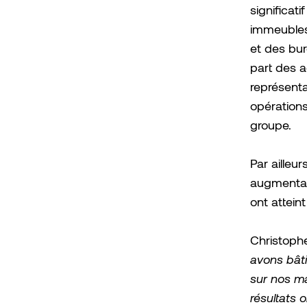
significat
immeubles 
et des bur
part des a
représent
opérations
groupe.
Par ailleu
augmentat
ont attein
Christoph
avons bâti
sur nos ma
résultats