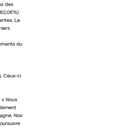
ns des
 62,06%)
antes. La
niers
sements du
. Ceux-ci
: «
Nous
idement
magne. Nos
oursuivre