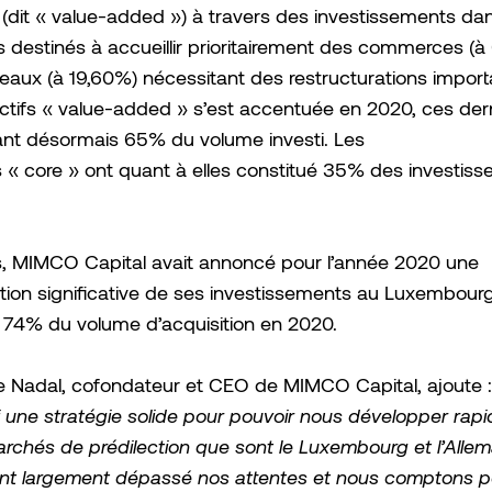
if (dit « value-added ») à travers des investissements da
destinés à accueillir prioritairement des commerces (à
eaux (à 19,60%) nécessitant des restructurations import
ctifs « value-added » s’est accentuée en 2020, ces der
ant désormais 65% du volume investi. Les
 « core » ont quant à elles constitué 35% des investis
rs, MIMCO Capital avait annoncé pour l’année 2020 une
ion significative de ses investissements au Luxembourg
t 74% du volume d’acquisition en 2020.
e Nadal, cofondateur et CEO de MIMCO Capital, ajoute 
 une stratégie solide pour pouvoir nous développer rap
rchés de prédilection que sont le Luxembourg et l’Alle
 ont largement dépassé nos attentes et nous comptons p