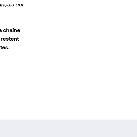
nçais qui
a chaîne
 restent
tes.
t