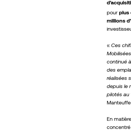
d’acquisit
plus
pour
millions d
investisse
«
Ces chif
Mobilisées
continué à
des empla
réalisées 
depuis le 
pilotés au
Manteuffe
En matière
concentré 