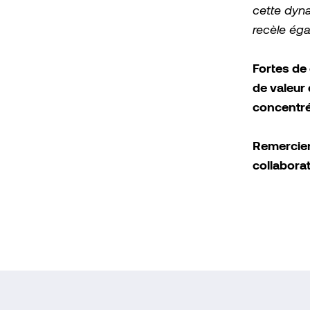
cette dyn
recèle éga
Fortes de
de valeur
concentré
Remerciem
collabora