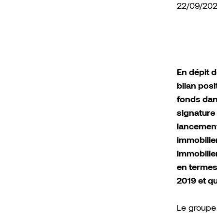
22/09/20
En dépit 
bilan pos
fonds dans
signature
lancement
immobilier
immobilie
en termes
2019 et q
Le groupe