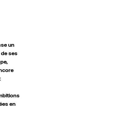
sse un
 de ses
pe,
encore
t
mbitions
sées en