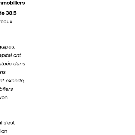
mmobiliers
de 38.5
veaux
quipes.
pital ont
situés dans
ons
 et excède,
iliers
von
 s’est
ion