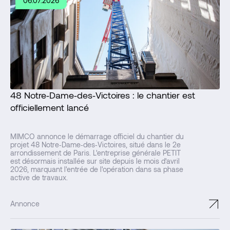
06.07.2026
48 Notre‑Dame‑des‑Victoires : le chantier est
officiellement lancé
MIMCO annonce le démarrage officiel du chantier du
projet 48 Notre‑Dame‑des‑Victoires, situé dans le 2e
arrondissement de Paris. L'entreprise générale PETIT
est désormais installée sur site depuis le mois d'avril
2026, marquant l'entrée de l'opération dans sa phase
active de travaux.
↗
Annonce