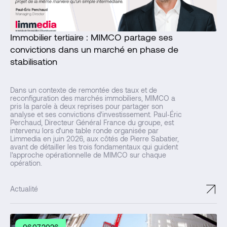
Immobilier tertiaire : MIMCO partage ses
convictions dans un marché en phase de
stabilisation
Dans un contexte de remontée des taux et de
reconfiguration des marchés immobiliers, MIMCO a
pris la parole à deux reprises pour partager son
analyse et ses convictions d'investissement. Paul‑Éric
Perchaud, Directeur Général France du groupe, est
intervenu lors d'une table ronde organisée par
Limmedia en juin 2026, aux côtés de Pierre Sabatier,
avant de détailler les trois fondamentaux qui guident
l'approche opérationnelle de MIMCO sur chaque
opération.
↗
Actualité