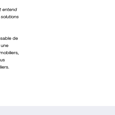
t entend
 solutions
sable de
a une
mobiliers,
lus
iers.