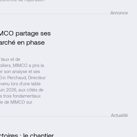
Annonce
 MIMCO partage ses
↗
arché en phase
taux et de
liers, MIMCO a pris la
er son analyse et ses
Éric Perchaud, Directeur
venu lors d'une table
uin 2026, aux côtés de
les trois fondamentaux
elle de MIMCO sur
Actualité
oires : le chantier