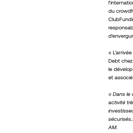
l’internat
du crowdf
ClubFundin
responsabl
d'envergur
« L'arrivé
Debt chez
le dévelo
et associ
« Dans le 
activité t
investisse
sécurisés
AM.