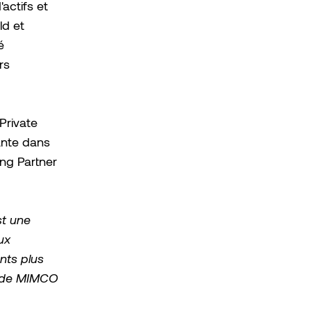
actifs et
d et
é
rs
Private
nte dans
ng Partner
st une
ux
nts plus
t de MIMCO