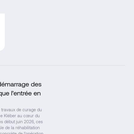
e démarrage des
↗
ue l’entrée en
travaux de curage du
ace Kléber au cœur du
s début juin 2026, ces
e de la réhabilitation
concrète de l'opération