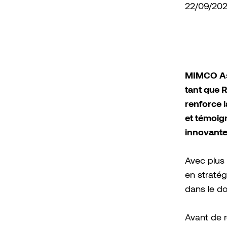
22/09/20
MIMCO Ass
tant que R
renforce l
et témoig
innovantes
Avec plus
en stratég
dans le do
Avant de r