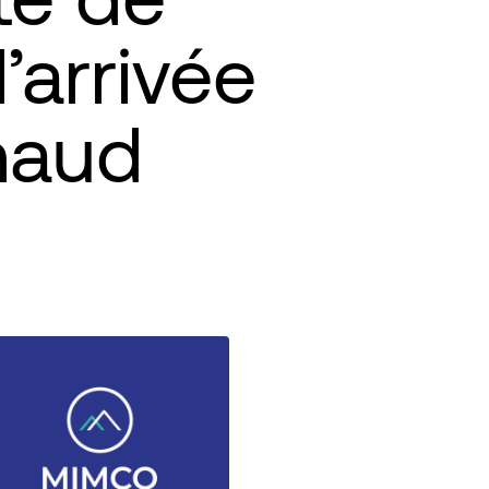
’arrivée
haud