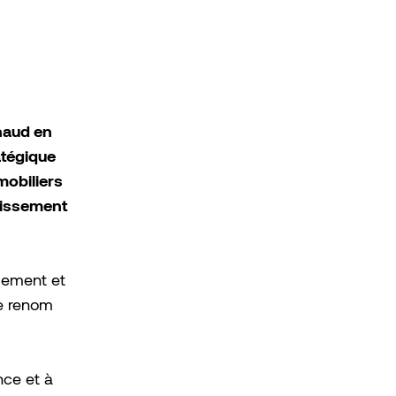
haud en
atégique
mobiliers
tissement
gement et
de renom
nce et à