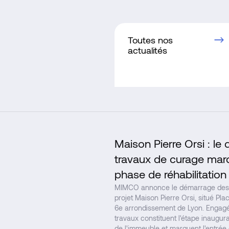
Toutes nos
actualités
Maison Pierre Orsi : l
travaux de curage marq
phase de réhabilitation
MIMCO annonce le démarrage des 
projet Maison Pierre Orsi, situé Pl
6e arrondissement de Lyon. Engagé
travaux constituent l'étape inaugural
de l'immeuble et marquent l'entrée 