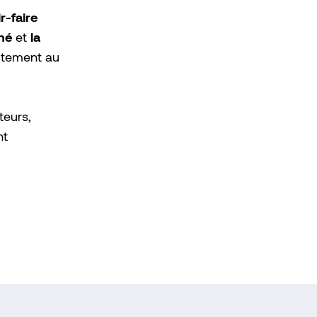
ir-faire
hé
la
et
ectement au
teurs,
nt