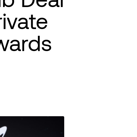
ivate
wards