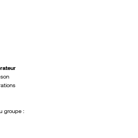
rateur
 son
rations
u groupe :