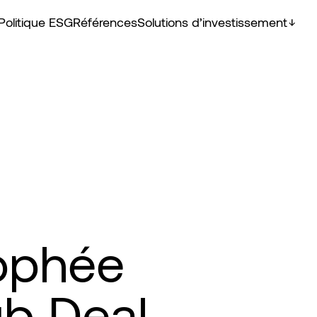
Politique ESG
Références
Solutions d’investissement
rophée
ub Deal