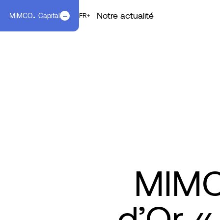
Notre actualité
MIMCO
Capital
EN
FR
FR
MIMCO
d’Or «