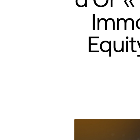
Immo
Equi