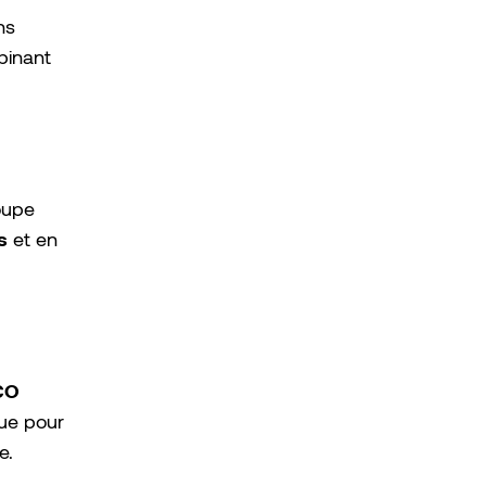
ns
binant
roupe
s
et en
CO
çue pour
e.