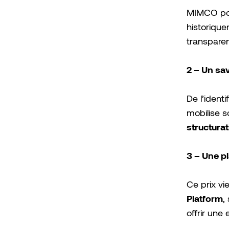
MIMCO pou
historique
transpare
2 – Un sav
De l’ident
mobilise s
structura
3 – Une p
Ce prix vi
Platform
,
offrir une 